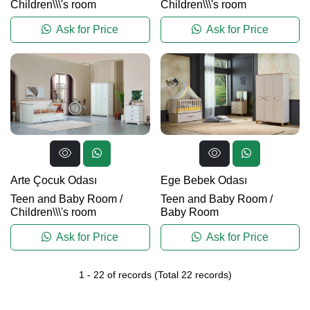
Children\\\'s room
Children\\\'s room
Ask for Price
Ask for Price
Arte Çocuk Odası
Ege Bebek Odası
Teen and Baby Room
/
Teen and Baby Room
/
Children\\\'s room
Baby Room
Ask for Price
Ask for Price
1
-
22
of records
(Total
22
records)