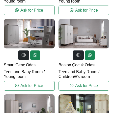
Young room
Young room
Ask for Price
Ask for Price
Smart Genç Odası
Boston Çocuk Odası
Teen and Baby Room
/
Teen and Baby Room
/
Young room
Children\\\'s room
Ask for Price
Ask for Price