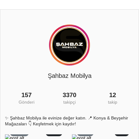
Şahbaz Mobilya
157
3370
12
Gönderi
takipçi
takip
✨ Şahbaz Mobilya ile evinize değer katın. 📍 Konya & Beyşehir
Mağazaları 👇 Keşfetmek için kaydır!
370
61
53
0