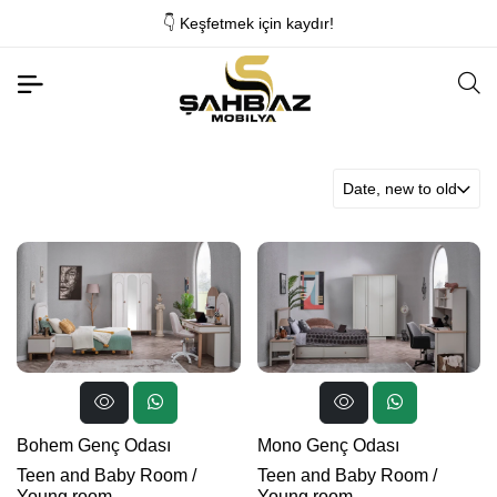
👇 Keşfetmek için kaydır!
Date, new to old
Bohem Genç Odası
Mono Genç Odası
Teen and Baby Room
/
Teen and Baby Room
/
Young room
Young room