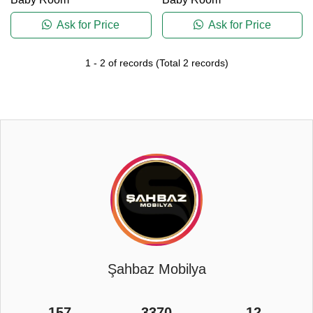
Ask for Price
Ask for Price
1
-
2
of records
(Total
2
records)
Şahbaz Mobilya
157
3370
12