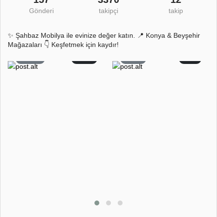
Gönderi
takipçi
takip
✨ Şahbaz Mobilya ile evinize değer katın. 📍 Konya & Beyşehir
Mağazaları 👇 Keşfetmek için kaydır!
370
61
53
0