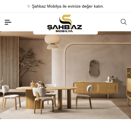
nize değer katın.
📍 Konya & Beyşehir Mağ