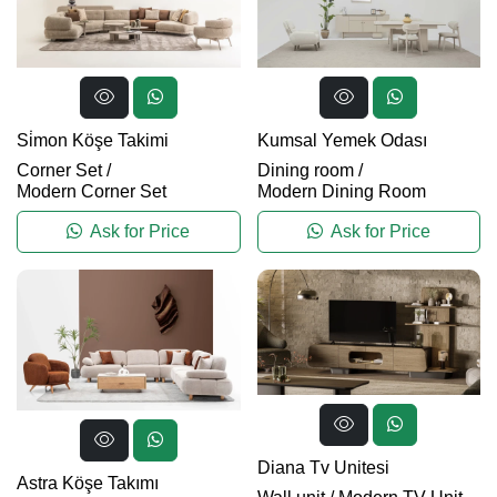
Si̇mon Köşe Takimi
Kumsal Yemek Odası
Corner Set
/
Dining room
/
Modern Corner Set
Modern Dining Room
Ask for Price
Ask for Price
Diana Tv Unitesi
Astra Köşe Takımı