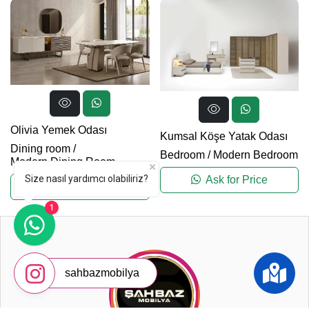
Olivia Yemek Odası
Kumsal Köşe Yatak Odası
Dining room
/
Bedroom
/
Modern Bedroom
Modern Dining Room
Size nasıl yardımcı olabiliriz?
Ask for Price
Ask for Price
1
sahbazmobilya