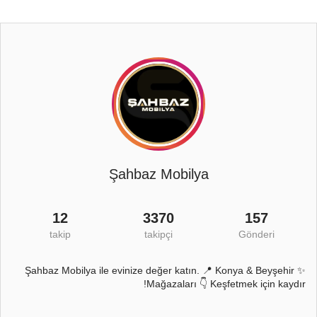
Şahbaz Mobilya
12
3370
157
takip
takipçi
Gönderi
✨ Şahbaz Mobilya ile evinize değer katın. 📍 Konya & Beyşehir
Mağazaları 👇 Keşfetmek için kaydır!