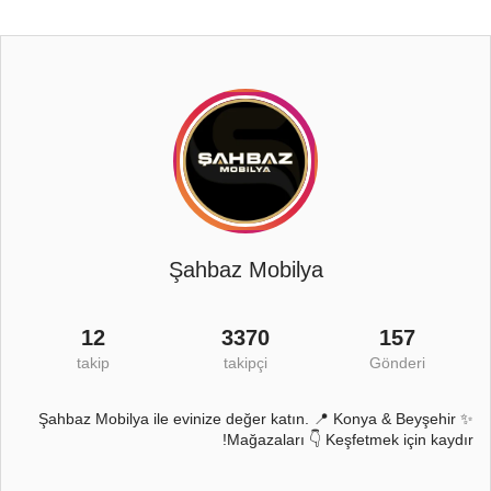
Şahbaz Mobilya
12
3370
157
takip
takipçi
Gönderi
✨ Şahbaz Mobilya ile evinize değer katın. 📍 Konya & Beyşehir
Mağazaları 👇 Keşfetmek için kaydır!