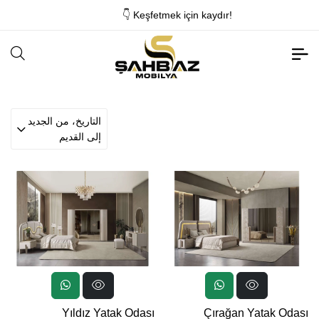
👇 Keşfetmek için kaydır!
التاريخ، من الجديد
إلى القديم
Yıldız Yatak Odası
Çırağan Yatak Odası