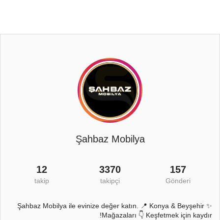
Şahbaz Mobilya
12
3370
157
takip
takipçi
Gönderi
✨ Şahbaz Mobilya ile evinize değer katın. 📍 Konya & Beyşehir
Mağazaları 👇 Keşfetmek için kaydır!